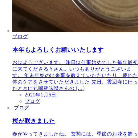
ブログ
本年もよろしくお願いいたします
おはようございます。 昨日は仕事始めでした毎年最初
に来てくださるＹさん。いつもありがとうございま
す。 年末年始の出来事を教えていただいたり、疲れた
体のケアをさせていただきました 先日、雲辺寺に行っ
たときに丸岡麹味噌さんの […]
2021年1月5日
ブログ
ブログ
桜が咲きました
春がやってきましたね。 玄関には、季節のお花を飾っ