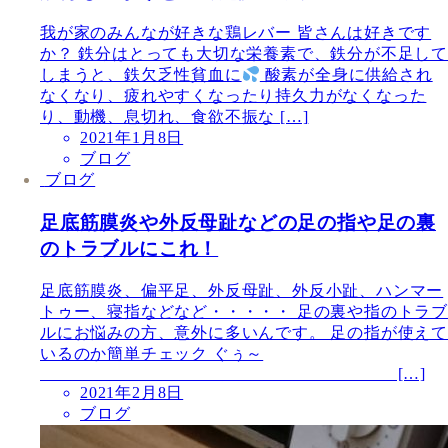
我が家のみんなが好きな鶏レバー 皆さんは好きです
か？ 鉄分はとっても大切な栄養素で、鉄分が不足し
しまうと、鉄欠乏性貧血に
酸素が全身に供給され
なくなり、疲れやすくなったり持久力がなくなった
り、動機、息切れ、食欲不振な […]
2021年1月8日
ブログ
ブログ
足底筋膜炎や外反母趾などの足の指や足の裏
のトラブルにこれ！
足底筋膜炎、偏平足、外反母趾、外反小趾、ハンマー
トゥー、寝指などなど・・・・・ 足の裏や指のトラブ
ルにお悩みの方、意外に多いんです。 足の指が使えて
いるのか簡単チェック ぐぅ～
[…]
2021年2月8日
ブログ