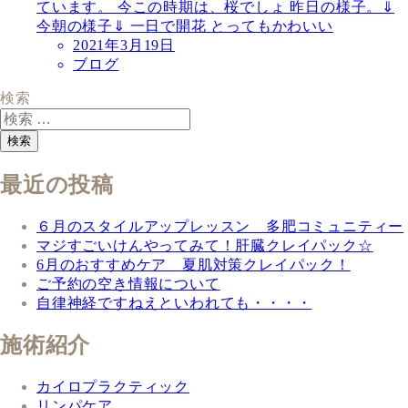
ています。 今この時期は、桜でしょ 昨日の様子。⇓
今朝の様子⇓ 一日で開花 とってもかわいい
2021年3月19日
ブログ
検索
検索
最近の投稿
６月のスタイルアップレッスン 多肥コミュニティー
マジすごいけんやってみて！肝臓クレイパック☆
6月のおすすめケア 夏肌対策クレイパック！
ご予約の空き情報について
自律神経ですねえといわれても・・・・
施術紹介
カイロプラクティック
リンパケア