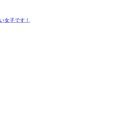
いい女子です！