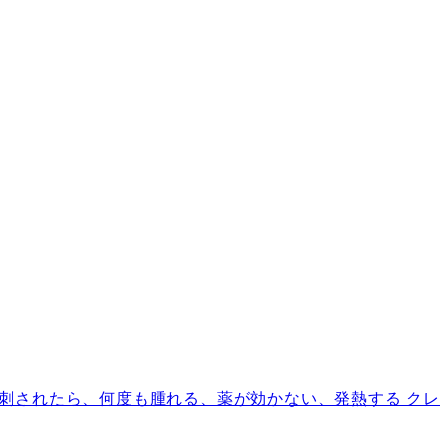
 刺されたら、何度も腫れる、薬が効かない、発熱する クレ