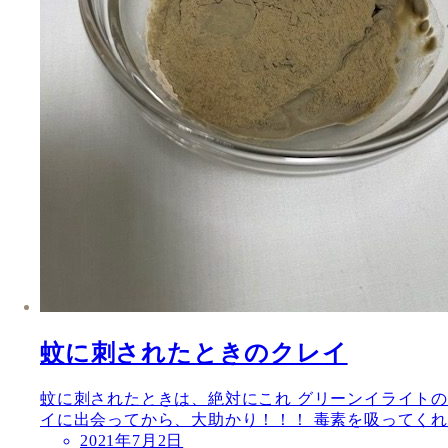
蚊に刺されたときのクレイ
蚊に刺されたときは、絶対にこれ グリーンイライトの
イに出会ってから、大助かり！！！ 毒素を吸ってくれる
2021年7月2日