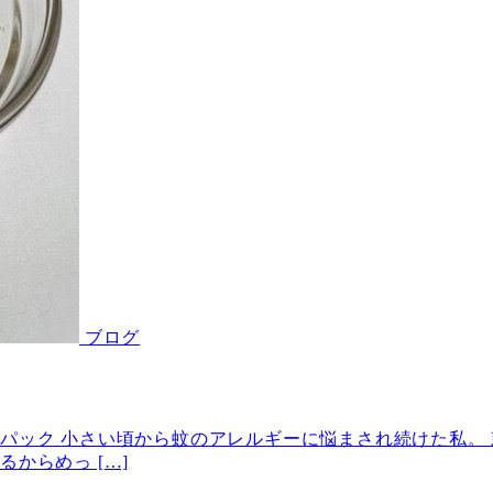
ブログ
パック 小さい頃から蚊のアレルギーに悩まされ続けた私。
からめっ […]